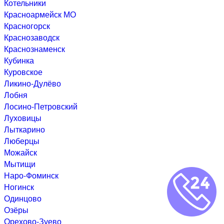
Котельники
Красноармейск МО
Красногорск
Краснозаводск
Краснознаменск
Кубинка
Куровское
Ликино-Дулёво
Лобня
Лосино-Петровский
Луховицы
Лыткарино
Люберцы
Можайск
Мытищи
Наро-Фоминск
Ногинск
Одинцово
Озёры
Орехово-Зуево