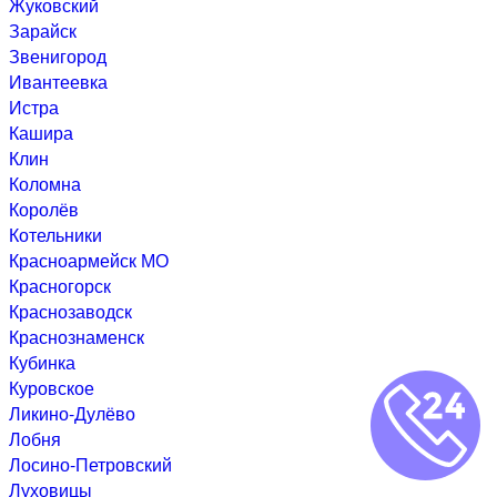
Жуковский
Зарайск
Звенигород
Ивантеевка
Истра
Кашира
Клин
Коломна
Королёв
Котельники
Красноармейск МО
Красногорск
Краснозаводск
Краснознаменск
Кубинка
Куровское
Ликино-Дулёво
Лобня
Лосино-Петровский
Луховицы