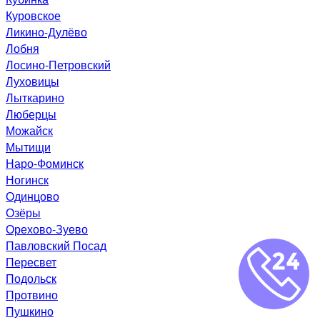
Куровское
Ликино-Дулёво
Лобня
Лосино-Петровский
Луховицы
Лыткарино
Люберцы
Можайск
Мытищи
Наро-Фоминск
Ногинск
Одинцово
Озёры
Орехово-Зуево
Павловский Посад
Пересвет
Подольск
Протвино
Пушкино