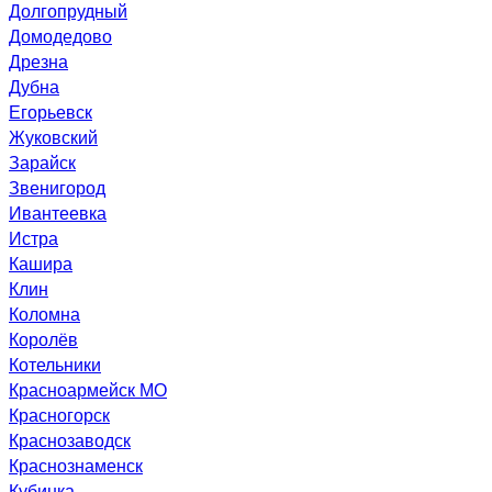
Долгопрудный
Домодедово
Дрезна
Дубна
Егорьевск
Жуковский
Зарайск
Звенигород
Ивантеевка
Истра
Кашира
Клин
Коломна
Королёв
Котельники
Красноармейск МО
Красногорск
Краснозаводск
Краснознаменск
Кубинка