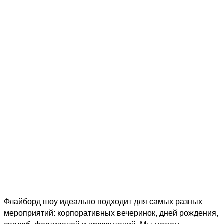
Эксклюзивное шоу с аквабайком,
пиротехникой и огнемётами
Подробнее
Флайборд шоу идеально подходит для самых разных
мероприятий: корпоративных вечеринок, дней рождения,