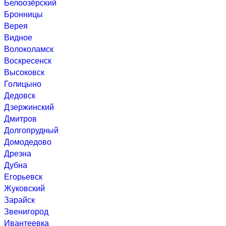
Белоозёрский
Бронницы
Верея
Видное
Волоколамск
Воскресенск
Высоковск
Голицыно
Дедовск
Дзержинский
Дмитров
Долгопрудный
Домодедово
Дрезна
Дубна
Егорьевск
Жуковский
Зарайск
Звенигород
Ивантеевка