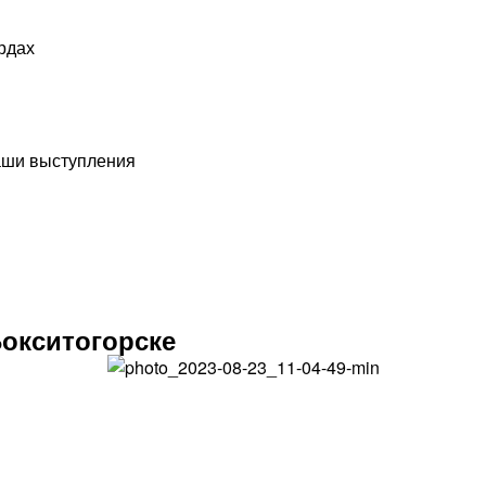
рдах
наши выступления
окситогорске