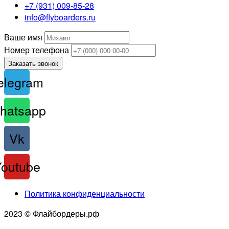
+7 (931) 009-85-28
info@flyboarders.ru
Ваше имя
Номер телефона
Заказать звонок
elegram
hatsapp
Vk
Youtube
Политика конфиденциальности
2023 © Флайбордеры.рф