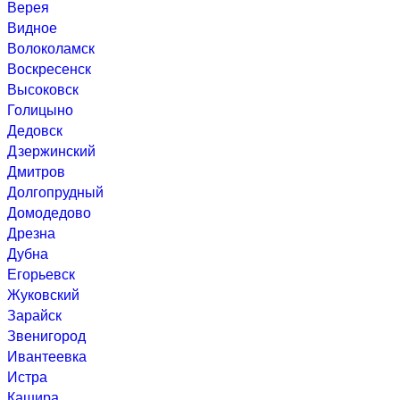
Верея
Видное
Волоколамск
Воскресенск
Высоковск
Голицыно
Дедовск
Дзержинский
Дмитров
Долгопрудный
Домодедово
Дрезна
Дубна
Егорьевск
Жуковский
Зарайск
Звенигород
Ивантеевка
Истра
Кашира