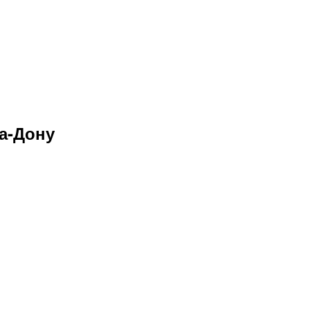
а-Дону
Ночное шоу в
светодиодном костюме
Подробнее