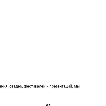
Эксклюзивное шоу с
аквабайком, пиротехникой
и огнемётами
Подробнее
ния, свадеб, фестивалей и презентаций. Мы
83