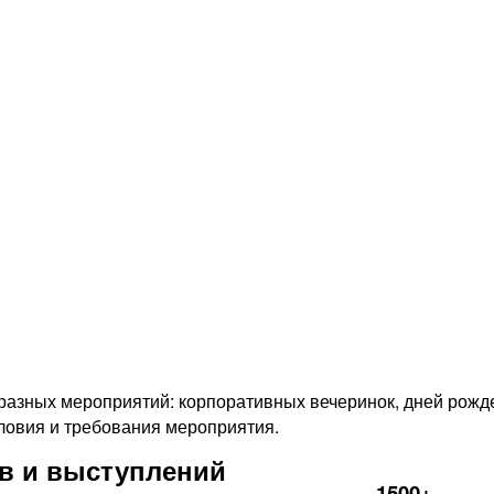
Ночное шоу трёх
флайбордистов с
пиротехникой
Подробнее
разных мероприятий: корпоративных вечеринок, дней рожде
овия и требования мероприятия.
в и выступлений
1500+