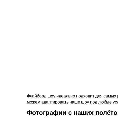
Демонстрационные
полёты на флайбордах
над водой
Подробнее
Флайборд шоу идеально подходит для самых 
можем адаптировать наше шоу под любые усл
Фотографии с наших полёто