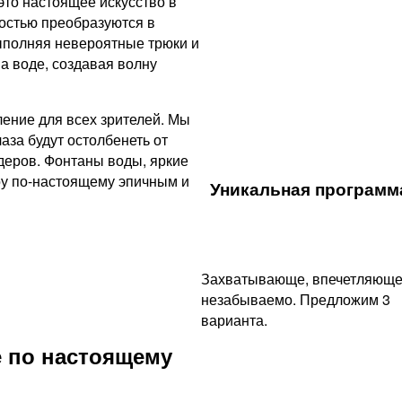
это настоящее искусство в
остью преобразуются в
ыполняя невероятные трюки и
а воде, создавая волну
ение для всех зрителей. Мы
аза будут остолбенеть от
еров. Фонтаны воды, яркие
оу по-настоящему эпичным и
Уникальная программа
Захватывающе, впечетляюще
незабываемо. Предложим 3
варианта.
 по настоящему