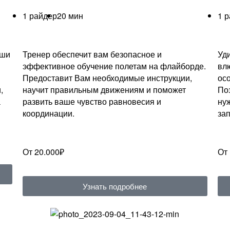
1 райдер
20 мин
1 
аши
Тренер обеспечит вам безопасное и
Уд
эффективное обучение полетам на флайборде.
вл
Предоставит Вам необходимые инструкции,
ос
,
научит правильным движениям и поможет
По
а
развить ваше чувство равновесия и
ну
координации.
за
От 20.000₽
От
Узнать подробнее