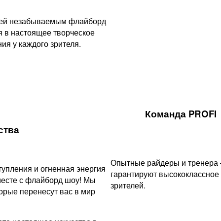
стей незабываемым флайборд
я в настоящее творческое
я у каждого зрителя.
Команда PROFI
ства
Опытные райдеры и тренера
упления и огненная энергия
гарантируют высококлассное
месте с флайборд шоу! Мы
зрителей.
рые перенесут вас в мир