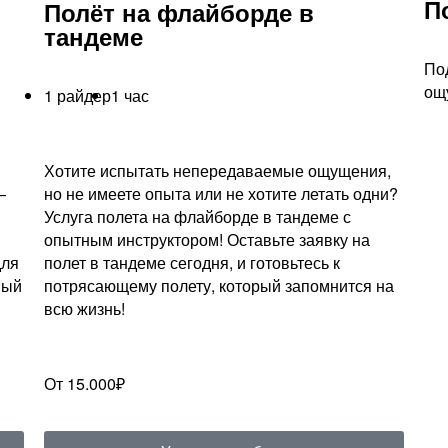
П
Полёт на флайборде в
тандеме
По
ощ
1 райдер
1 час
Хотите испытать непередаваемые ощущения,
—
но не имеете опыта или не хотите летать одни?
Услуга полета на флайборде в тандеме с
опытным инструктором! Оставьте заявку на
для
полет в тандеме сегодня, и готовьтесь к
ный
потрясающему полету, который запомнится на
всю жизнь!
От 15.000₽