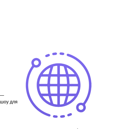
 —
 шоу для