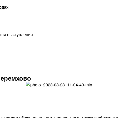
рдах
наши выступления
Черемхово
е пилоты будут исполнять невероятные трюки и образовы