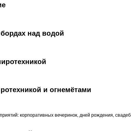
ме
бордах над водой
пиротехникой
иротехникой и огнемётами
риятий: корпоративных вечеринок, дней рождения, свадеб