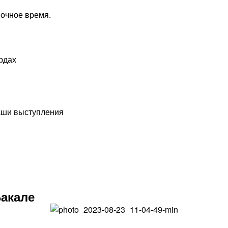
ночное время.
рдах
наши выступления
акале