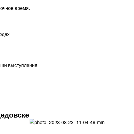
ночное время.
рдах
наши выступления
едовске