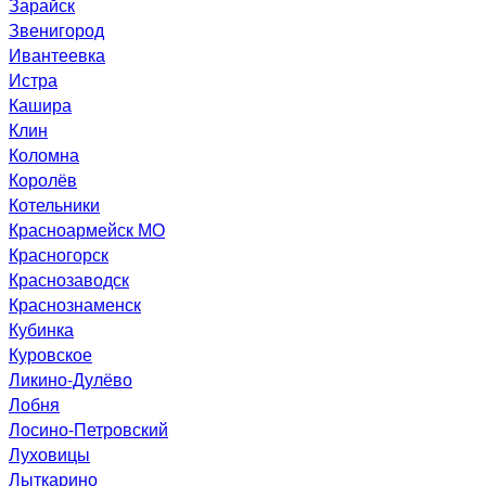
Зарайск
Звенигород
Ивантеевка
Истра
Кашира
Клин
Коломна
Королёв
Котельники
Красноармейск МО
Красногорск
Краснозаводск
Краснознаменск
Кубинка
Куровское
Ликино-Дулёво
Лобня
Лосино-Петровский
Луховицы
Лыткарино