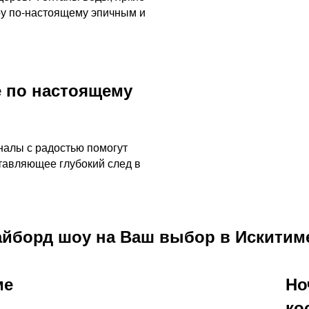
оу по-настоящему эпичным и
 по настоящему
налы с радостью помогут
тавляющее глубокий след в
йборд шоу на Ваш выбор в Искитим
ме
Но
ко