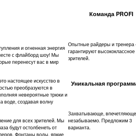
Команда PROFI
Опытные райдеры и тренера
упления и огненная энергия
гарантируют высококлассное
месте с флайборд шоу! Мы
зрителей.
рые перенесут вас в мир
это настоящее искусство в
Уникальная программа
остью преобразуются в
ыполняя невероятные трюки и
а воде, создавая волну
Захватывающе, впечетляюще
ение для всех зрителей. Мы
незабываемо. Предложим 3
аза будут остолбенеть от
варианта.
еров. Фонтаны воды, яркие