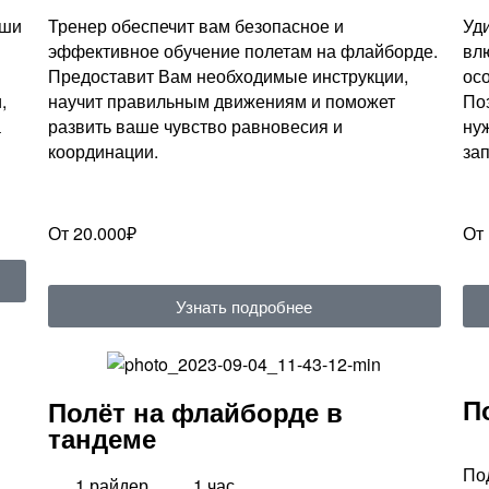
аши
Тренер обеспечит вам безопасное и
Уд
эффективное обучение полетам на флайборде.
вл
Предоставит Вам необходимые инструкции,
ос
,
научит правильным движениям и поможет
По
а
развить ваше чувство равновесия и
ну
координации.
за
От 20.000₽
От
Узнать подробнее
П
Полёт на флайборде в
тандеме
По
1 райдер
1 час