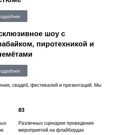
одробнее
склюзивное шоу с
вабайком, пиротехникой и
немётами
одробнее
ния, свадеб, фестивалей и презентаций. Мы
83
ных
Различных сценария проведения
ое
мероприятий на флайбордах