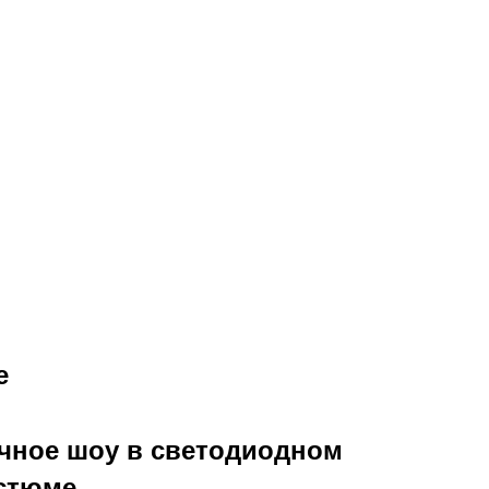
е
чное шоу в светодиодном
стюме