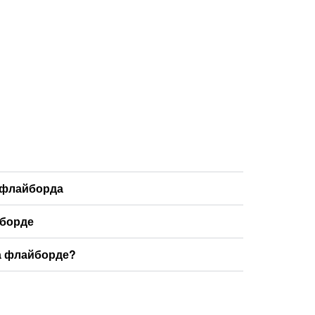
 флайборда
йборде
на флайборде?