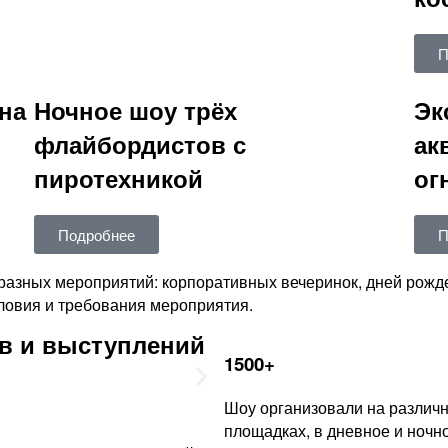
П
на
Ночное шоу трёх
Эк
флайбордистов с
ак
пиротехникой
ог
Подробнее
П
разных мероприятий: корпоративных вечеринок, дней рожде
овия и требования мероприятия.
в и выступлений
1500+
Шоу организовали на различ
площадках, в дневное и ночн