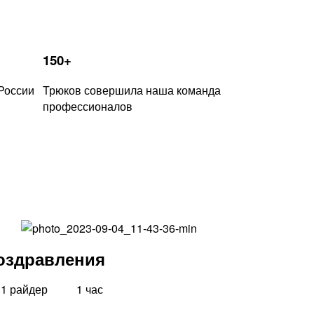
150+
России
Трюков совершила наша команда
профессионалов
оздравления
1 райдер
1 час