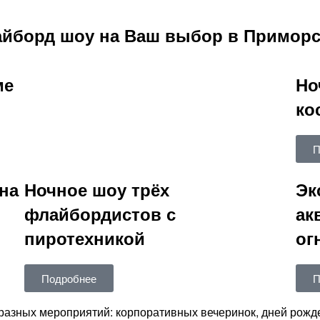
йборд шоу на Ваш выбор в Приморс
ме
Но
ко
П
на
Ночное шоу трёх
Эк
флайбордистов с
ак
пиротехникой
ог
Подробнее
П
разных мероприятий: корпоративных вечеринок, дней рожде