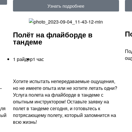
Узнать подробнее
П
Полёт на флайборде в
тандеме
По
ощ
1 райдер
1 час
Хотите испытать непередаваемые ощущения,
—
но не имеете опыта или не хотите летать одни?
Услуга полета на флайборде в тандеме с
опытным инструктором! Оставьте заявку на
для
полет в тандеме сегодня, и готовьтесь к
ный
потрясающему полету, который запомнится на
всю жизнь!