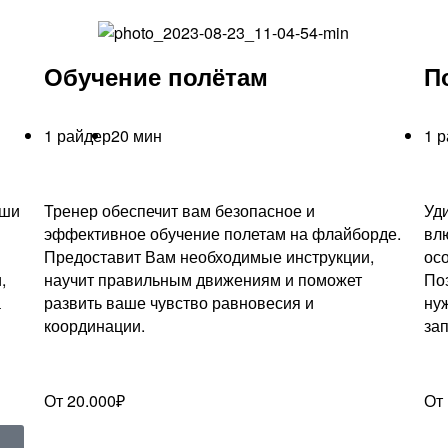
Обучение полётам
П
1 райдер
20 мин
1 
аши
Тренер обеспечит вам безопасное и
Уд
эффективное обучение полетам на флайборде.
вл
Предоставит Вам необходимые инструкции,
ос
,
научит правильным движениям и поможет
По
а
развить ваше чувство равновесия и
ну
координации.
за
От 20.000₽
От