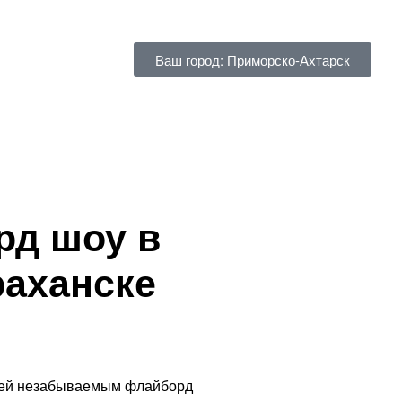
Ваш город: Приморско-Ахтарск
рд шоу в
раханске
стей незабываемым флайборд