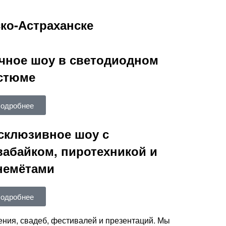
ко-Астраханске
чное шоу в светодиодном
стюме
одробнее
склюзивное шоу с
вабайком, пиротехникой и
немётами
одробнее
ния, свадеб, фестивалей и презентаций. Мы