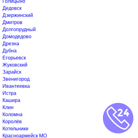
Голицыно
Дедовск
Дзержинский
Дмитров
Долгопрудный
Домодедово
Дрезна
Дубна
Егорьевск
Жуковский
Зарайск
Звенигород
Ивантеевка
Истра
Кашира
Клин
Коломна
Королёв
Котельники
Красноармейск МО