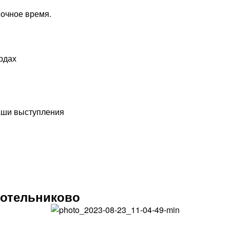
ночное время.
рдах
наши выступления
отельниково