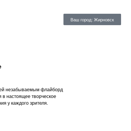
Ваш город: Жирновск
е
стей незабываемым флайборд
я в настоящее творческое
я у каждого зрителя.