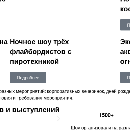
ко
П
на
Ночное шоу трёх
Эк
флайбордистов с
ак
пиротехникой
ог
Подробнее
П
разных мероприятий: корпоративных вечеринок, дней рожде
овия и требования мероприятия.
в и выступлений
1500+
Шоу организовали на разл