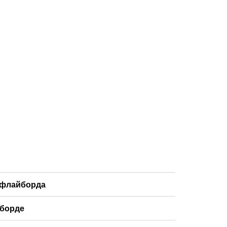
 флайборда
йборде