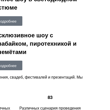
стюме
одробнее
склюзивное шоу с
вабайком, пиротехникой и
немётами
одробнее
ния, свадеб, фестивалей и презентаций. Мы
83
ичных
Различных сценария проведения