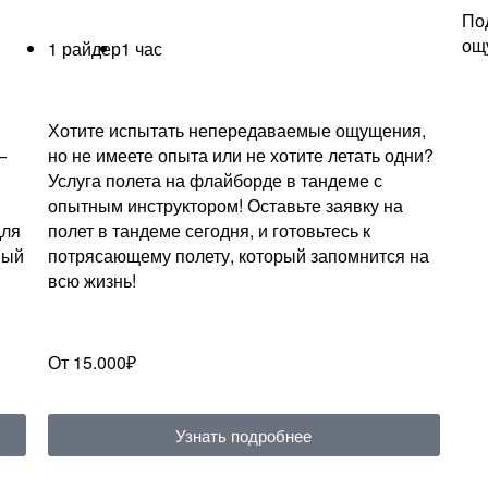
По
ощ
1 райдер
1 час
Хотите испытать непередаваемые ощущения,
—
но не имеете опыта или не хотите летать одни?
Услуга полета на флайборде в тандеме с
опытным инструктором! Оставьте заявку на
для
полет в тандеме сегодня, и готовьтесь к
ный
потрясающему полету, который запомнится на
всю жизнь!
От 15.000₽
Узнать подробнее