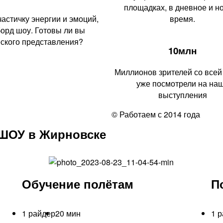
площадках, в дневное и н
астичку энергии и эмоций,
время.
орд шоу. Готовы ли вы
еского представления?
10млн
Миллионов зрителей со всей
уже посмотрели на на
выступления
© Работаем с 2014 года
ШОУ в Жирновске
Обучение полётам
П
1 райдер
20 мин
1 