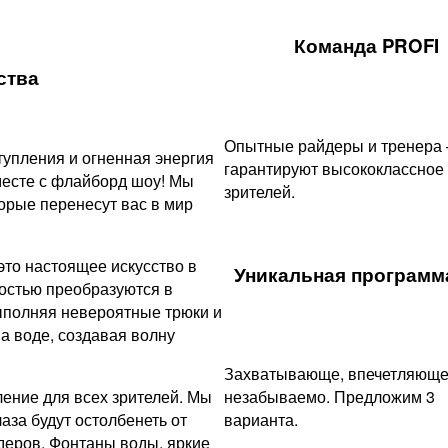
Команда PROFI
ства
Опытные райдеры и тренера
упления и огненная энергия
гарантируют высококлассное
месте с флайборд шоу! Мы
зрителей.
рые перенесут вас в мир
это настоящее искусство в
Уникальная программа
остью преобразуются в
ыполняя невероятные трюки и
а воде, создавая волну
Захватывающе, впечетляюще
ение для всех зрителей. Мы
незабываемо. Предложим 3
аза будут остолбенеть от
варианта.
еров. Фонтаны воды, яркие