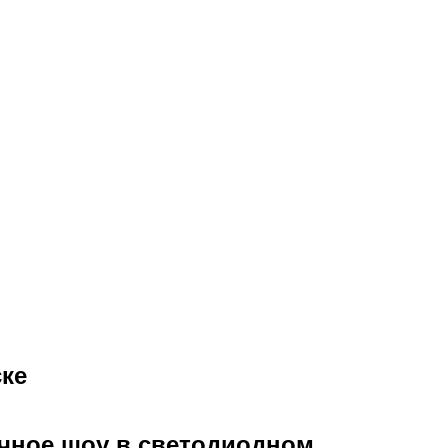
ке
чное шоу в светодиодном