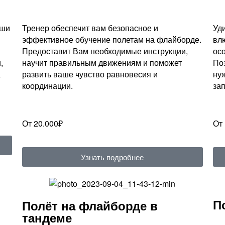
аши
Тренер обеспечит вам безопасное и
Уд
эффективное обучение полетам на флайборде.
вл
Предоставит Вам необходимые инструкции,
ос
,
научит правильным движениям и поможет
По
а
развить ваше чувство равновесия и
ну
координации.
за
От 20.000₽
От
Узнать подробнее
П
Полёт на флайборде в
тандеме