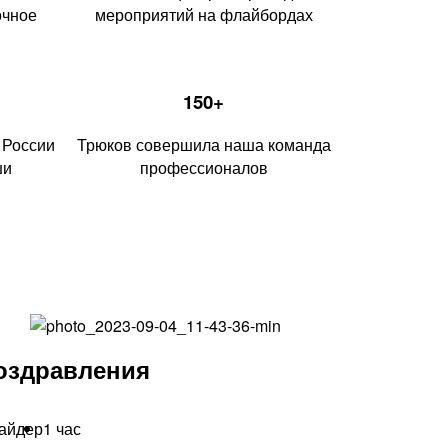
очное
мероприятий на флайбордах
150+
 России
Трюков совершила наша команда
ши
профессионалов
оздравления
райдер
1 час