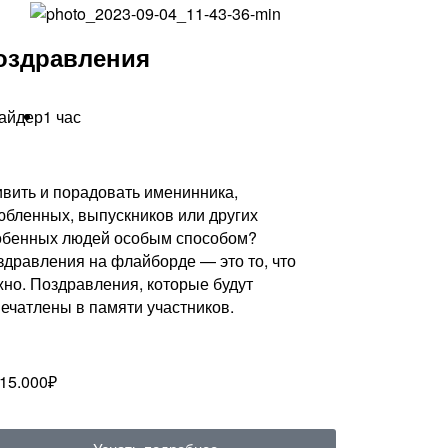
оздравления
райдер
1 час
ивить и порадовать именинника,
юбленных, выпускников или других
обенных людей особым способом?
здравления на флайборде — это то, что
жно. Поздравления, которые будут
печатлены в памяти участников.
 15.000₽