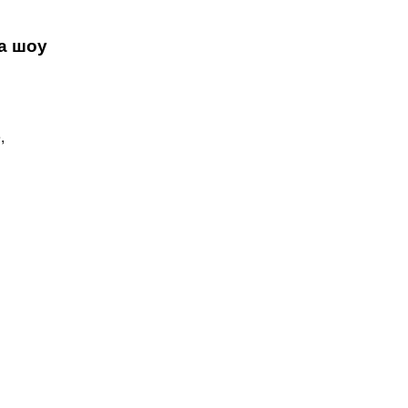
 шоу​
,