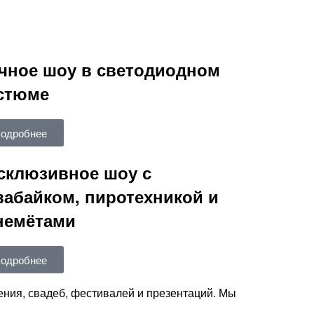
чное шоу в светодиодном
стюме
одробнее
склюзивное шоу с
вабайком, пиротехникой и
немётами
одробнее
ния, свадеб, фестивалей и презентаций. Мы