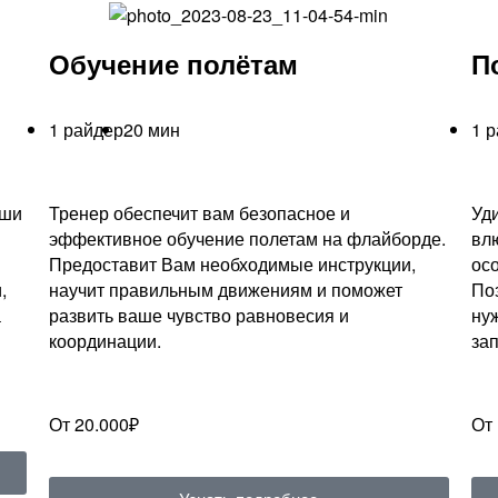
Обучение полётам
П
1 райдер
20 мин
1 
аши
Тренер обеспечит вам безопасное и
Уд
эффективное обучение полетам на флайборде.
вл
Предоставит Вам необходимые инструкции,
ос
,
научит правильным движениям и поможет
По
а
развить ваше чувство равновесия и
ну
координации.
за
От 20.000₽
От