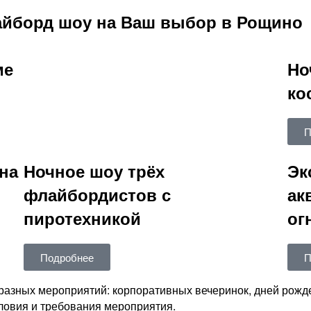
айборд шоу на Ваш выбор в Рощино
ме
Но
ко
П
на
Ночное шоу трёх
Эк
флайбордистов с
ак
пиротехникой
ог
Подробнее
П
разных мероприятий: корпоративных вечеринок, дней рожде
овия и требования мероприятия.