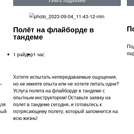
Узнать подробнее
П
Полёт на флайборде в
тандеме
По
ощ
1 райдер
1 час
Хотите испытать непередаваемые ощущения,
—
но не имеете опыта или не хотите летать одни?
Услуга полета на флайборде в тандеме с
опытным инструктором! Оставьте заявку на
для
полет в тандеме сегодня, и готовьтесь к
ный
потрясающему полету, который запомнится на
всю жизнь!