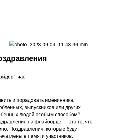
оздравления
райдер
1 час
ивить и порадовать именинника,
юбленных, выпускников или других
обенных людей особым способом?
здравления на флайборде — это то, что
жно. Поздравления, которые будут
печатлены в памяти участников.