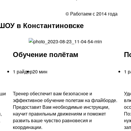
© Работаем с 2014 года
ШОУ в Константиновске
Обучение полётам
П
1 райдер
20 мин
1 
аши
Тренер обеспечит вам безопасное и
Уд
эффективное обучение полетам на флайборде.
вл
Предоставит Вам необходимые инструкции,
ос
,
научит правильным движениям и поможет
По
а
развить ваше чувство равновесия и
ну
координации.
за