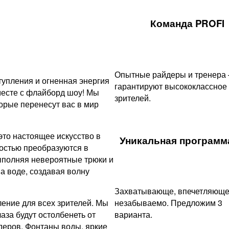
Команда PROFI
Опытные райдеры и тренера
упления и огненная энергия
гарантируют высококлассное
месте с флайборд шоу! Мы
зрителей.
рые перенесут вас в мир
это настоящее искусство в
Уникальная программа
остью преобразуются в
ыполняя невероятные трюки и
а воде, создавая волну
Захватывающе, впечетляюще
ение для всех зрителей. Мы
незабываемо. Предложим 3
аза будут остолбенеть от
варианта.
еров. Фонтаны воды, яркие