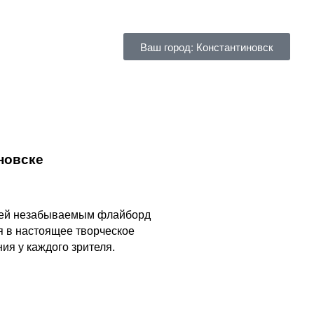
Ваш город: Константиновск
новске
стей незабываемым флайборд
я в настоящее творческое
я у каждого зрителя.