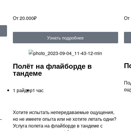
От 20.000₽
От
Узнать подробнее
П
Полёт на флайборде в
тандеме
По
ощ
1 райдер
1 час
Хотите испытать непередаваемые ощущения,
—
но не имеете опыта или не хотите летать одни?
Услуга полета на флайборде в тандеме с