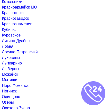
Котельники
Красноармейск МО
Красногорск
Краснозаводск
Краснознаменск
Кубинка
Куровское
Ликино-Дулёво
Лобня
Лосино-Петровский
Луховицы
Лыткарино
Люберцы
Можайск
Мытищи
Наро-Фоминск
Ногинск
Одинцово
Озёры
Орехово-Зуево