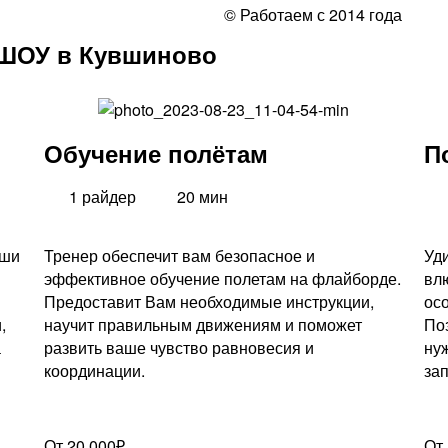
© Работаем с 2014 года
 ШОУ в Кувшиново
Обучение полётам
П
1 райдер
20 мин
аши
Тренер обеспечит вам безопасное и
Уд
эффективное обучение полетам на флайборде.
вл
Предоставит Вам необходимые инструкции,
ос
,
научит правильным движениям и поможет
По
а
развить ваше чувство равновесия и
ну
координации.
за
От 20.000₽
От