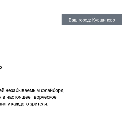
Ваш город: Кувшиново
о
стей незабываемым флайборд
я в настоящее творческое
я у каждого зрителя.