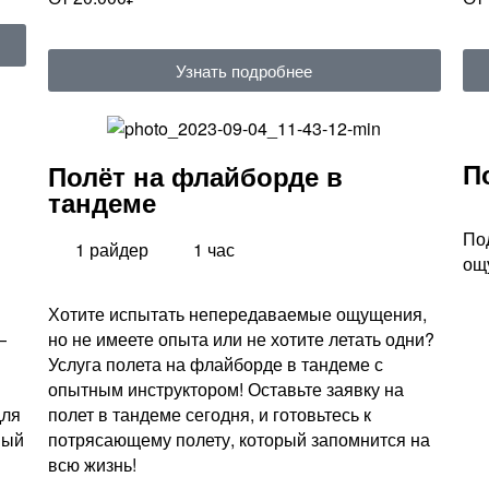
Узнать подробнее
П
Полёт на флайборде в
тандеме
По
1 райдер
1 час
ощ
Хотите испытать непередаваемые ощущения,
—
но не имеете опыта или не хотите летать одни?
Услуга полета на флайборде в тандеме с
опытным инструктором! Оставьте заявку на
для
полет в тандеме сегодня, и готовьтесь к
ный
потрясающему полету, который запомнится на
всю жизнь!