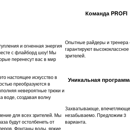
Команда PROFI
Опытные райдеры и тренера
упления и огненная энергия
гарантируют высококлассное
месте с флайборд шоу! Мы
зрителей.
рые перенесут вас в мир
это настоящее искусство в
Уникальная программа
остью преобразуются в
ыполняя невероятные трюки и
а воде, создавая волну
Захватывающе, впечетляюще
ение для всех зрителей. Мы
незабываемо. Предложим 3
аза будут остолбенеть от
варианта.
еров. Фонтаны воды, яркие