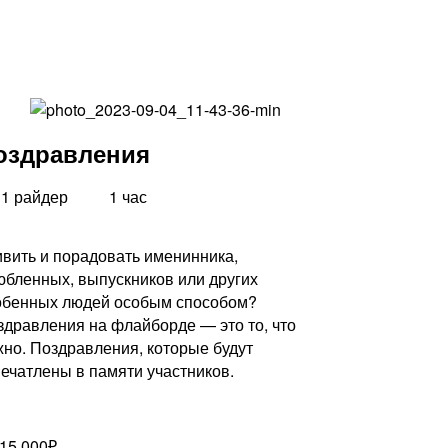
оздравления
1 райдер
1 час
ивить и порадовать именинника,
юбленных, выпускников или других
обенных людей особым способом?
здравления на флайборде — это то, что
жно. Поздравления, которые будут
печатлены в памяти участников.
 15.000₽